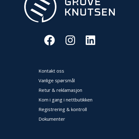
E
K
T
L
Ø
S
N
I
N
G
E
R
Kontakt oss
Vanlige spørsmål
Retur & reklamasjon
N
Y
Kom i gang i nettbutikken
H
E
Registrering & kontroll
T
Dokumenter
E
R