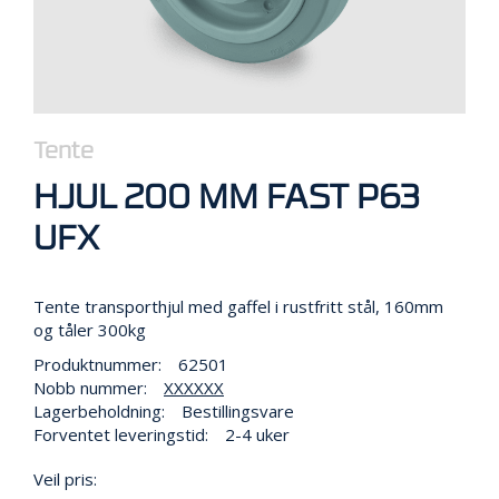
R
B
E
I
D
I
H
Tente
Ø
Y
HJUL 200 MM FAST P63
D
E
UFX
N
Tente transporthjul med gaffel i rustfritt stål, 160mm
O
og tåler 300kg
P
P
Produktnummer:
62501
B
Nobb nummer:
XXXXXX
E
Lagerbeholdning:
Bestillingsvare
V
Forventet leveringstid:
2-4 uker
A
R
Veil pris:
I