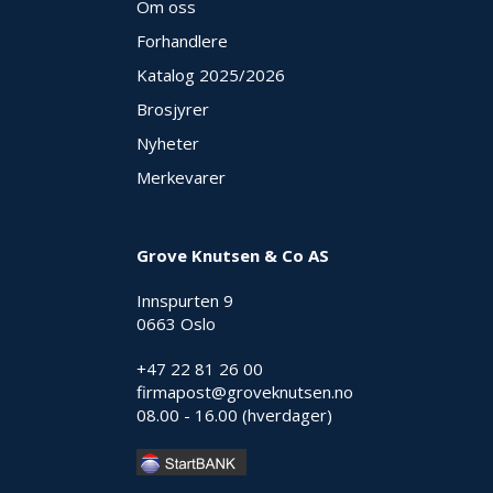
Om oss
O
Forhandlere
U
T
Katalog 2025
/2026
L
Brosjyrer
E
T
Nyheter
-
G
Merkevarer
J
Ø
R
Grove Knutsen & Co AS
E
T
Innspurten 9
K
U
0663 Oslo
P
P
+47 22 81 26 00
!
firmapost@groveknutsen.no
08.00 - 16.00 (hverdager)