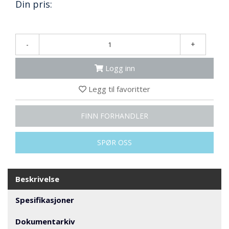
Din pris:
N
G
-
+
T
R
A
Logg inn
N
S
Legg til favoritter
P
O
FINN FORHANDLER
R
T
SPØR OSS
L
Y
Beskrivelse
K
T
Spesifikasjoner
E
R
&
Dokumentarkiv