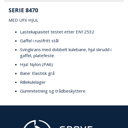
V
E
SERIE 8470
R
N
MED UFX HJUL
Lastekapasitet testet etter EN12532
B
Gaffel i rustfritt stål
R
A
Svingkrans med dobbelt kulebane, hjul skrudd i
N
gaffel, platefeste.
N
&
Hjul: Nylon (PA6)
V
Bane: Elastisk grå
A
N
Rillekulelager
N
Gummitetning og trådbeskyttere
P
R
O
S
J