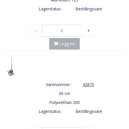
E
Lagerstatus :
Bestillingsvare
K
T
L
Ø
-
+
S
N
I
Logg inn
N
G
E
R
N
Varenummer :
42875
Y
30 cm
H
E
Polyurethan 200
T
E
Lagerstatus :
Bestillingsvare
R