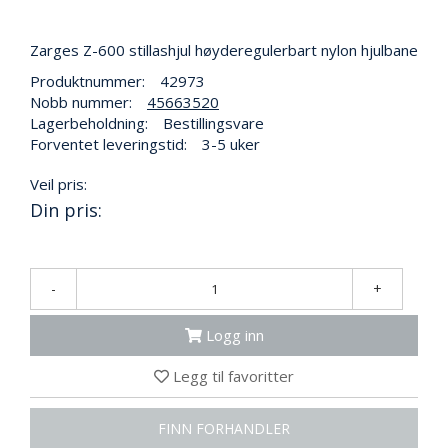
N
G
Zarges Z-600 stillashjul høyderegulerbart nylon hjulbane
Produktnummer:
42973
T
Nobb nummer:
45663520
R
Lagerbeholdning:
Bestillingsvare
A
Forventet leveringstid:
3-5 uker
N
S
Veil pris:
P
Din pris:
O
R
T
-
+
L
Y
Logg inn
K
T
Legg til favoritter
E
R
FINN FORHANDLER
&