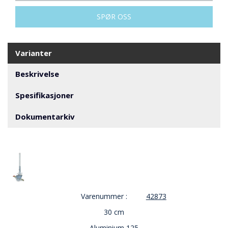
V
E
SPØR OSS
R
N
Varianter
B
Beskrivelse
R
A
N
Spesifikasjoner
N
&
Dokumentarkiv
V
A
N
N
P
R
Varenummer :
42873
O
30 cm
S
J
Aluminium 125