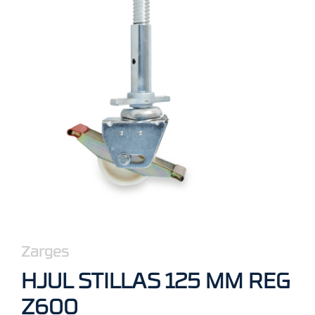
R
B
E
I
D
I
H
Ø
Y
D
E
N
O
P
P
B
Zarges
E
V
HJUL STILLAS 125 MM REG
A
R
Z600
I