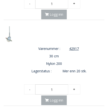
-
+
O
U
Logg inn
T
L
E
T
-
G
J
Ø
Varenummer :
42917
R
30 cm
E
T
Nylon 200
K
U
Lagerstatus :
Mer enn 20 stk.
P
P
!
-
+
Logg inn