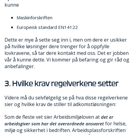
E
kunne
K
T
Maskinforskriften
L
Ø
Europeisk standard EN14122
S
N
Dette er mye å sette seg inn i, men om dere er usikker
I
på hvilke løsninger dere trenger for å oppfylle
N
lovkravene, så tar dere kontakt med oss. Det er jobben
G
vår å kunne dette. Vi kommer på befaring og gir råd og
E
anbefalinger.
R
3. Hvilke krav regelverkene setter
N
Y
Videre må du selvfølgelig se på hva disse regelverkene
H
sier og hvilke krav de stiller til adkomstløsningen:
E
T
Som de fleste vet sier Arbeidsmiljøloven at
E
det er
R
for helse,
arbeidsgiver som har det overordnede ansvaret
miljø og sikkerhet i bedriften. Arbeidsplassforskriften