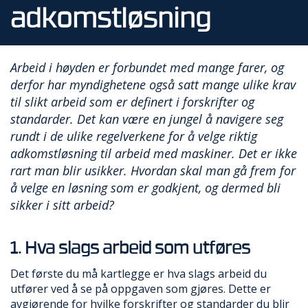
R
adkomstløsning
B
E
I
D
Arbeid i høyden er forbundet med mange farer, og
I
H
derfor har myndighetene også satt mange ulike krav
Ø
til slikt arbeid som er definert i forskrifter og
Y
standarder. Det kan være en jungel å navigere seg
D
rundt i de ulike regelverkene for å velge riktig
E
N
adkomstløsning til arbeid med maskiner. Det er ikke
rart man blir usikker. Hvordan skal man gå frem for
å velge en løsning som er godkjent, og dermed bli
O
sikker i sitt arbeid?
P
P
B
1. Hva slags arbeid som utføres
E
V
Det første du må kartlegge er hva slags arbeid du
A
R
utfører ved å se på oppgaven som gjøres. Dette er
I
avgjørende for hvilke forskrifter og standarder du blir