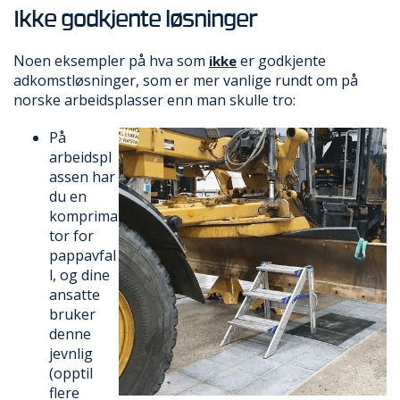
Ikke godkjente løsninger
Noen eksempler på hva som
er godkjente
ikke
adkomstløsninger, som er mer vanlige rundt om på
norske arbeidsplasser enn man skulle tro:
På
arbeidspl
assen har
du en
komprima
tor for
pappavfal
l, og dine
ansatte
bruker
denne
jevnlig
(opptil
flere