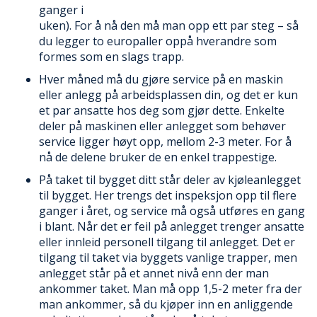
ganger i
uken). For å nå den må man opp ett par steg – så
du legger to europaller oppå hverandre som
formes som en slags trapp.
Hver måned må du gjøre service på en maskin
eller anlegg på arbeidsplassen din, og det er kun
et par ansatte hos deg som gjør dette. Enkelte
deler på maskinen eller anlegget som behøver
service ligger høyt opp, mellom 2-3 meter. For å
nå de delene bruker de en enkel trappestige.
På taket til bygget ditt står deler av kjøleanlegget
til bygget. Her trengs det inspeksjon opp til flere
ganger i året, og service må også utføres en gang
i blant. Når det er feil på anlegget trenger ansatte
eller innleid personell tilgang til anlegget. Det er
tilgang til taket via byggets vanlige trapper, men
anlegget står på et annet nivå enn der man
ankommer taket. Man må opp 1,5-2 meter fra der
man ankommer, så du kjøper inn en anliggende