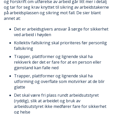
og Forskrift om utførelse av arbeid går litt mer i detalj
og tar for seg krav knyttet til sikring av arbeidstakerne
O
U
på arbeidsplassen og sikring mot fall. De sier blant
T
annet at:
L
E
Det er arbeidsgivers ansvar å sørge for sikkerhet
T
ved arbeid i høyden
-
G
Kollektiv fallsikring skal prioriteres før personlig
J
fallsikring
Ø
R
Trapper, plattformer og lignende skal ha
E
rekkverk der det er fare for at en person eller
T
gjenstand kan falle ned
K
U
Trapper, plattformer og lignende skal ha
P
utforming og overflate som motvirker at de blir
P
glatte
!
Det skal være fri plass rundt arbeidsutstyret
(ryddig), slik at arbeidet og bruk av
arbeidsutstyret ikke medfører fare for sikkerhet
og helse