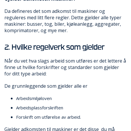
V
E
Da defineres det som adkomst til maskiner og
R
N
reguleres med litt flere regler. Dette gjelder alle typer
maskiner: busser, tog, biler, kjøleanlegg, aggregater,
komprimatorer, og mye mer.
B
R
2. Hvilke regelverk som gjelder
A
N
N
Når du vet hva slags arbeid som utføres er det lettere å
&
finne ut hvilke forskrifter og standarder som gjelder
V
for ditt type arbeid:
A
N
De grunnleggende som gjelder alle er
N
Arbeidsmiljøloven
P
Arbeidsplassforskriften
R
Forskrift om utførelse av arbeid.
O
S
Gjelder adkomsten til maskiner er det disse du må
J