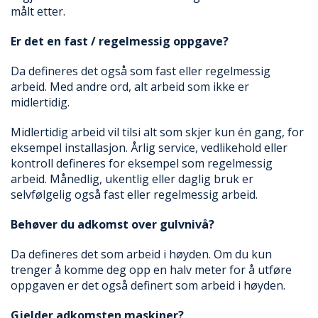
N
målt etter.
G
Er det en fast / regelmessig oppgave?
T
Da defineres det også som fast eller regelmessig
R
arbeid. Med andre ord, alt arbeid som ikke er
A
midlertidig.
N
S
Midlertidig arbeid vil tilsi alt som skjer kun én gang, for
P
eksempel installasjon. Årlig service, vedlikehold eller
O
R
kontroll defineres for eksempel som regelmessig
T
arbeid. Månedlig, ukentlig eller daglig bruk er
selvfølgelig også fast eller regelmessig arbeid.
Behøver du adkomst over gulvnivå?
L
Y
K
Da defineres det som arbeid i høyden. Om du kun
T
trenger å komme deg opp en halv meter for å utføre
E
oppgaven er det også definert som arbeid i høyden.
R
&
Gjelder adkomsten maskiner?