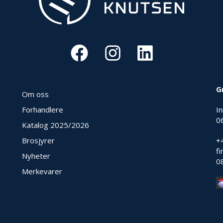
G
Om oss
Forhandlere
I
0
Katalog 2025
/2026
Brosjyrer
+
f
Nyheter
0
Merkevarer