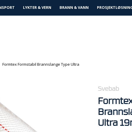
tløsninger
NSPORT
LYKTER & VERN
BRANN & VANN
PROSJEKTLØSNIN
Formtex Formstabil Brannslange Type Ultra
Svebab
Formtex
Brannsl
Ultra 