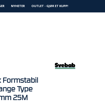
0
GER
NYHETER
Logg inn
OUTLET - GJØR ET KUPP!
Infosenter
Favoritter
 Formstabil
ange Type
19mm 25M