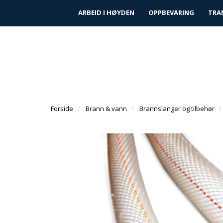
|
|
Finn forhandler
Kundeservice
Prosjek
ARBEID I HØYDEN
OPPBEVARING
TRA
Forside
Brann & vann
Brannslanger og tilbehør