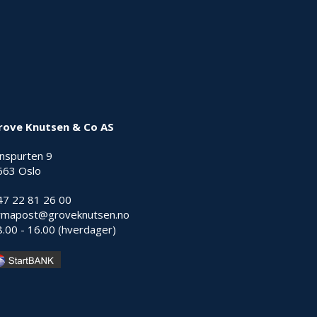
rove Knutsen & Co AS
nnspurten 9
663 Oslo
47 22 81 26 00
irmapost@groveknutsen.no
8.00 - 16.00 (hverdager)