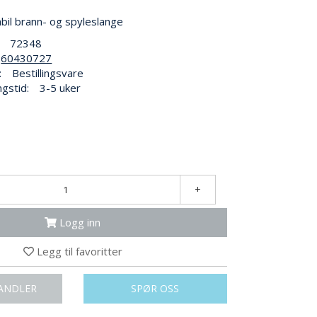
bil brann- og spyleslange
72348
60430727
:
Bestillingsvare
ngstid:
3-5 uker
+
Logg inn
Legg til favoritter
ANDLER
SPØR OSS