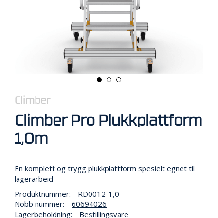
R
B
E
I
D
I
H
Ø
Y
D
E
Climber
N
Climber Pro Plukkplattform
1,0m
O
P
P
B
En komplett og trygg plukkplattform spesielt egnet til
E
lagerarbeid
V
A
Produktnummer:
RD0012-1,0
R
Nobb nummer:
60694026
I
Lagerbeholdning:
Bestillingsvare