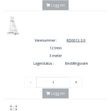
E
Logg inn
K
T
L
Ø
S
N
I
Varenummer :
RD0012-3,0
N
G
12 trinn
E
R
3 meter
Lagerstatus :
Bestillingsvare
N
Y
H
-
+
E
T
Logg inn
E
R