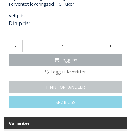
N
Forventet leveringstid:
5+ uker
G
Veil pris:
Din pris:
T
R
A
N
-
+
S
P
Logg inn
O
R
Legg til favoritter
T
FINN FORHANDLER
L
Y
SPØR OSS
K
T
E
R
Varianter
&