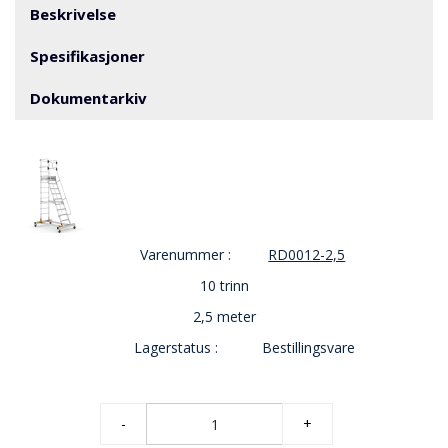
V
Beskrivelse
E
R
Spesifikasjoner
N
Dokumentarkiv
B
R
A
N
N
&
V
Varenummer :
RD0012-2,5
A
N
10 trinn
N
2,5 meter
Lagerstatus :
Bestillingsvare
P
R
O
S
-
+
J