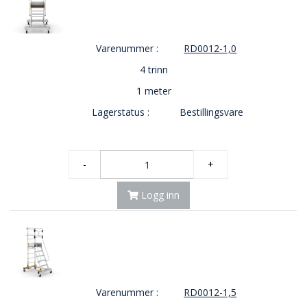
O
U
T
Varenummer :
RD0012-1,0
L
4 trinn
E
T
1 meter
-
G
Lagerstatus :
Bestillingsvare
J
Ø
R
E
-
+
T
K
Logg inn
U
P
P
!
Varenummer :
RD0012-1,5