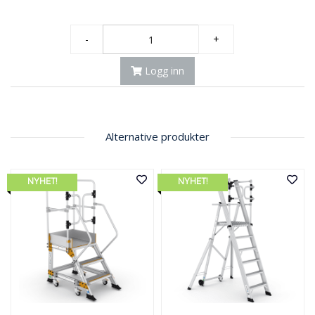
-
+
Logg inn
Alternative produkter
NYHET!
NYHET!