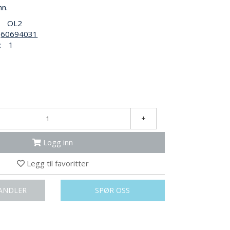
nn.
OL2
60694031
:
1
+
Logg inn
Legg til favoritter
ANDLER
SPØR OSS