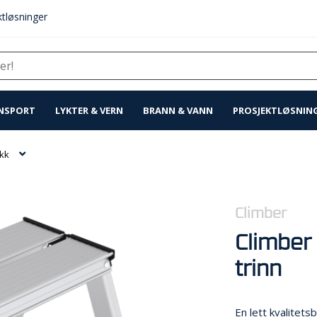
tløsninger
NSPORT
LYKTER & VERN
BRANN & VANN
PROSJEKTLØSNIN
kk
Climber
Climber
trinn
En lett kvalitet