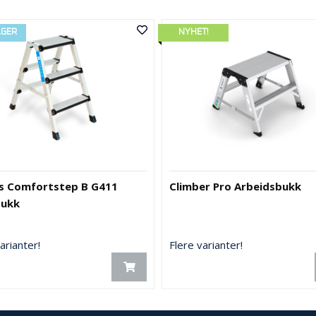
LGER
NYHET!
s Comfortstep B G411
Climber Pro Arbeidsbukk
bukk
arianter!
Flere varianter!