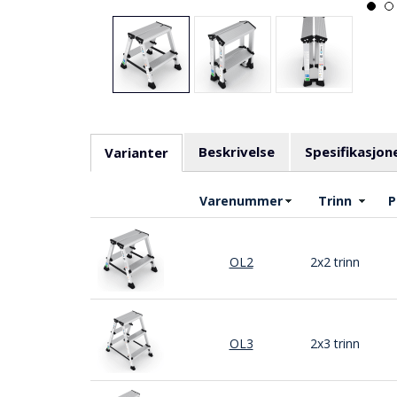
Beskrivelse
Spesifikasjon
Varianter
Varenummer
Trinn
P
OL2
2x2 trinn
OL3
2x3 trinn