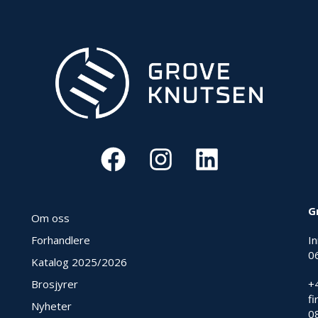
G
Om oss
Forhandlere
I
0
Katalog 2025
/2026
Brosjyrer
+
f
Nyheter
0