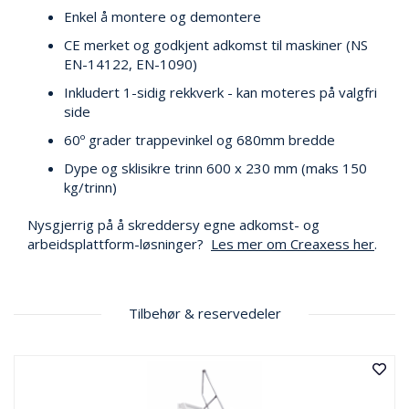
E
Enkel å montere og demontere
K
CE merket og godkjent adkomst til maskiner (NS
T
EN-14122, EN-1090)
L
Ø
Inkludert 1-sidig rekkverk - kan moteres på valgfri
S
side
N
I
60º grader trappevinkel og 680mm bredde
N
Dype og sklisikre trinn 600 x 230 mm (maks 150
G
E
kg/trinn)
R
Nysgjerrig på å skreddersy egne adkomst- og
arbeidsplattform-løsninger?
Les mer om Creaxess her
.
N
Y
H
Tilbehør & reservedeler
E
T
E
R