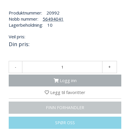
N
G
Produktnummer:
20992
Nobb nummer:
56494041
Lagerbeholdning:
10
T
R
Veil pris:
A
Din pris:
N
S
P
O
R
-
+
T
Logg inn
L
Legg til favoritter
Y
K
FINN FORHANDLER
T
E
R
SPØR OSS
&