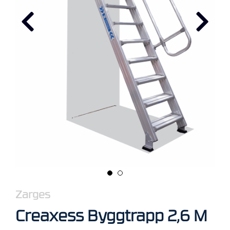
R
B
E
I
D
I
H
Ø
Y
D
E
N
O
P
P
B
E
V
Zarges
A
Creaxess Byggtrapp 2,6 M
R
I