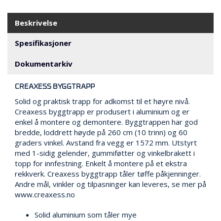
V
E
R
Beskrivelse
N
Spesifikasjoner
B
Dokumentarkiv
R
A
CREAXESS BYGGTRAPP
N
N
Solid og praktisk trapp for adkomst til et høyre nivå.
&
Creaxess byggtrapp er produsert i aluminium og er
V
enkel å montere og demontere. Byggtrappen har god
A
bredde, loddrett høyde på 260 cm (10 trinn) og 60
N
graders vinkel. Avstand fra vegg er 1572 mm. Utstyrt
N
med 1-sidig gelender, gummiføtter og vinkelbrakett i
topp for innfestning. Enkelt å montere på et ekstra
rekkverk. Creaxess byggtrapp tåler tøffe påkjenninger.
P
Andre mål, vinkler og tilpasninger kan leveres, se mer på
R
www.creaxess.no
O
S
Solid aluminium som tåler mye
J