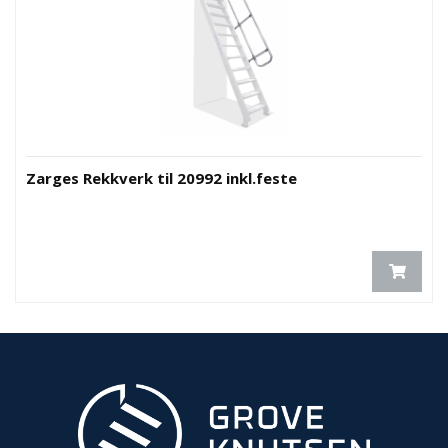
O
U
T
L
E
T
-
G
Zarges Rekkverk til 20992 inkl.feste
J
Ø
R
E
T
K
U
P
P
!