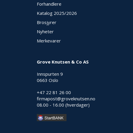
V
Forhandlere
E
R
Katalog 2025
/2026
N
Brosjyrer
Nyheter
B
Merkevarer
R
A
N
N
Grove Knutsen & Co AS
&
V
Innspurten 9
A
0663 Oslo
N
N
+47 22 81 26 00
firmapost@groveknutsen.no
08.00 - 16.00 (hverdager)
P
R
O
S
J