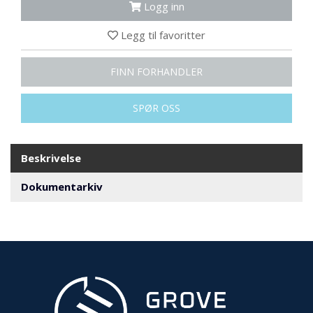
R
Logg inn
B
E
Legg til favoritter
I
D
I
FINN FORHANDLER
H
Ø
SPØR OSS
Y
D
E
N
Beskrivelse
Dokumentarkiv
O
P
P
B
E
V
A
R
I