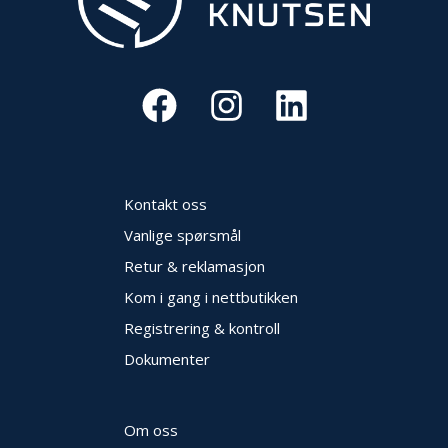
N
G
T
R
A
N
S
P
Kontakt oss
O
R
Vanlige spørsmål
T
Retur & reklamasjon
Kom i gang i nettbutikken
L
Registrering & kontroll
Y
K
Dokumenter
T
E
R
&
Om oss