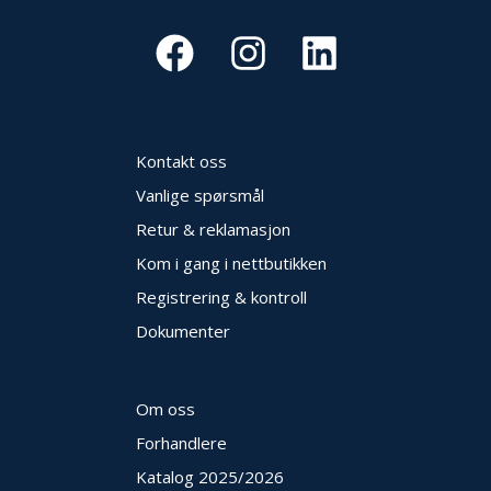
V
E
R
N
B
R
Kontakt oss
A
Vanlige spørsmål
N
N
Retur & reklamasjon
&
Kom i gang i nettbutikken
V
A
Registrering & kontroll
N
N
Dokumenter
P
Om oss
R
Forhandlere
O
S
Katalog 2025
/2026
J