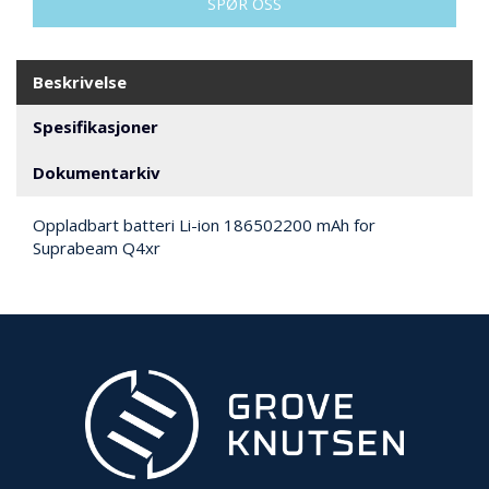
SPØR OSS
N
G
Beskrivelse
T
R
Spesifikasjoner
A
N
Dokumentarkiv
S
P
Oppladbart batteri Li-ion 186502200 mAh for
O
Suprabeam Q4xr
R
T
L
Y
K
T
E
R
&