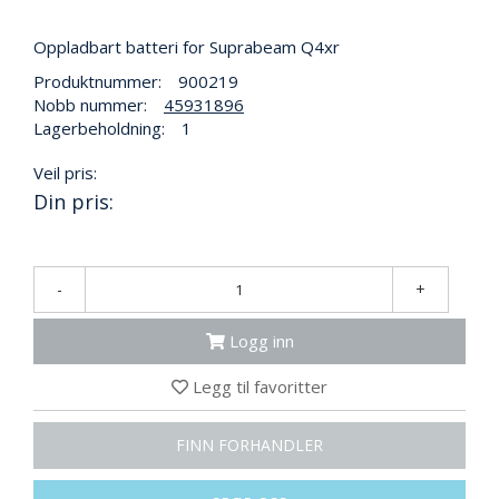
R
B
Oppladbart batteri for Suprabeam Q4xr
E
I
Produktnummer:
900219
D
Nobb nummer:
45931896
I
Lagerbeholdning:
1
H
Ø
Veil pris:
Y
D
Din pris:
E
N
-
+
O
P
Logg inn
P
B
Legg til favoritter
E
V
A
FINN FORHANDLER
R
I