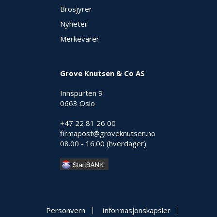
E
Brosjyrer
K
Nyheter
T
L
Merkevarer
Ø
S
N
I
Grove Knutsen & Co AS
N
G
Innspurten 9
E
0663 Oslo
R
+47 22 81 26 00
firmapost@groveknutsen.no
N
08.00 - 16.00 (hverdager)
Y
H
E
T
E
R
Personvern
Informasjonskapsler