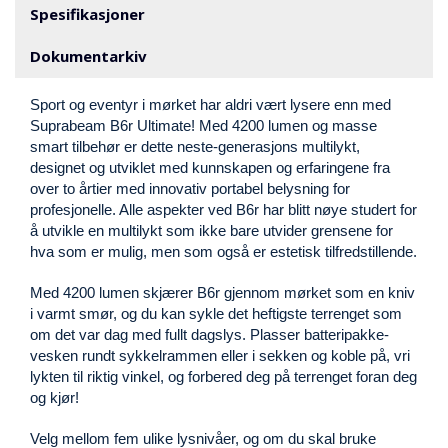
V
Spesifikasjoner
E
R
Dokumentarkiv
N
Sport og eventyr i mørket har aldri vært lysere enn med
B
Suprabeam B6r Ultimate! Med 4200 lumen og masse
R
smart tilbehør er dette neste-generasjons multilykt,
A
designet og utviklet med kunnskapen og erfaringene fra
N
over to årtier med innovativ portabel belysning for
N
profesjonelle. Alle aspekter ved B6r har blitt nøye studert for
&
å utvikle en multilykt som ikke bare utvider grensene for
V
hva som er mulig, men som også er estetisk tilfredstillende.
A
N
Med 4200 lumen skjærer B6r gjennom mørket som en kniv
N
i varmt smør, og du kan sykle det heftigste terrenget som
om det var dag med fullt dagslys. Plasser batteripakke-
vesken rundt sykkelrammen eller i sekken og koble på, vri
P
lykten til riktig vinkel, og forbered deg på terrenget foran deg
R
og kjør!
O
S
Velg mellom fem ulike lysnivåer, og om du skal bruke
J