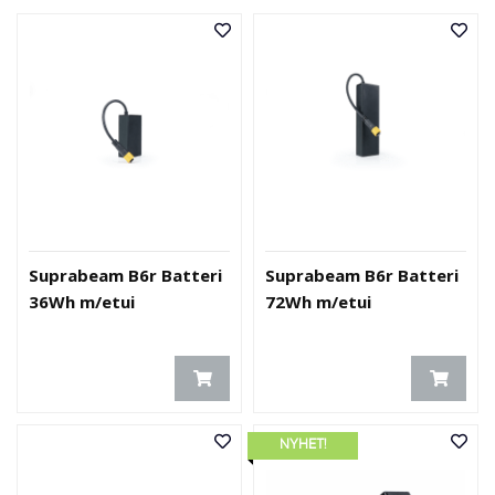
O
U
T
L
E
T
-
G
J
Ø
R
E
Suprabeam B6r Batteri
Suprabeam B6r Batteri
T
36Wh m/etui
72Wh m/etui
K
U
P
P
!
NYHET!