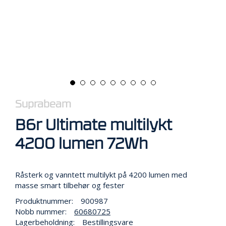
R
B
E
I
D
I
H
Ø
Y
D
E
Suprabeam
N
B6r Ultimate multilykt
4200 lumen 72Wh
O
P
P
B
Råsterk og vanntett multilykt på 4200 lumen med
E
masse smart tilbehør og fester
V
A
Produktnummer:
900987
R
Nobb nummer:
60680725
I
Lagerbeholdning:
Bestillingsvare