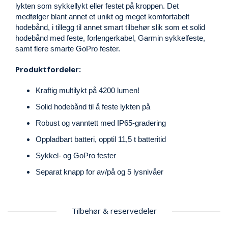
lykten som sykkellykt eller festet på kroppen. Det
E
K
medfølger blant annet et unikt og meget komfortabelt
T
hodebånd, i tillegg til annet smart tilbehør slik som et solid
L
hodebånd med feste, forlengerkabel, Garmin sykkelfeste,
Ø
samt flere smarte GoPro fester.
S
N
Produktfordeler:
I
N
Kraftig multilykt på 4200 lumen!
G
E
Solid hodebånd til å feste lykten på
R
Robust og vanntett med IP65-gradering
Oppladbart batteri, opptil 11,5 t batteritid
N
Sykkel- og GoPro fester
Y
H
Separat knapp for av/på og 5 lysnivåer
E
T
E
R
Tilbehør & reservedeler