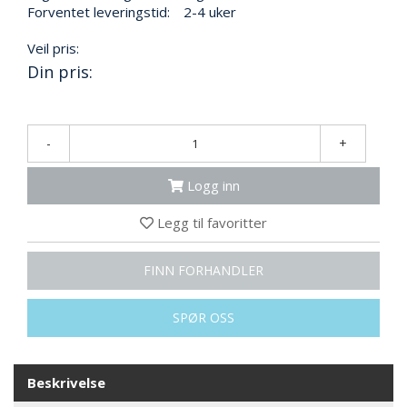
N
Forventet leveringstid:
2-4 uker
G
Veil pris:
Din pris:
T
R
A
N
-
+
S
P
Logg inn
O
R
Legg til favoritter
T
FINN FORHANDLER
L
Y
SPØR OSS
K
T
E
R
Beskrivelse
&