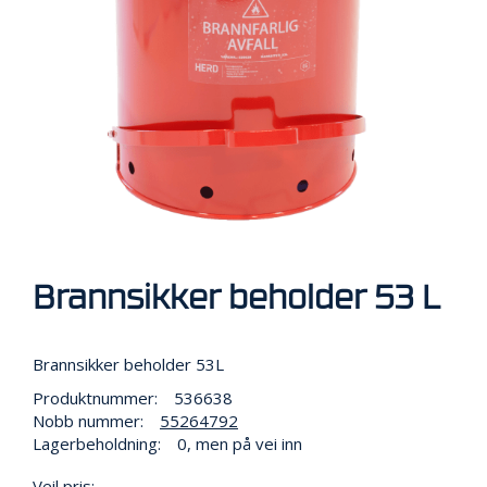
R
B
E
I
D
I
H
Ø
Y
D
E
N
Brannsikker beholder 53 L
O
P
P
Brannsikker beholder 53L
B
E
Produktnummer:
536638
V
Nobb nummer:
55264792
A
Lagerbeholdning:
0, men på vei inn
R
I
Veil pris: