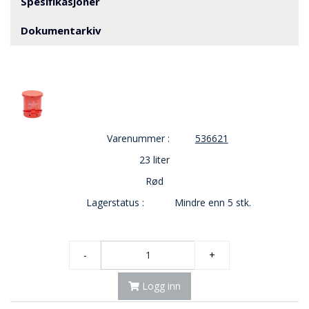
V
Spesifikasjoner
E
R
Dokumentarkiv
N
B
R
A
N
Varenummer :
536621
N
&
23 liter
V
A
Rød
N
Lagerstatus :
Mindre enn 5 stk.
N
P
-
+
R
O
Logg inn
S
J