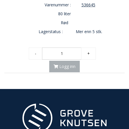
Varenummer :
536645
O
U
80 liter
T
Rød
L
E
Lagerstatus :
Mer enn 5 stk.
T
-
G
J
-
+
Ø
R
Logg inn
E
T
K
U
P
P
!