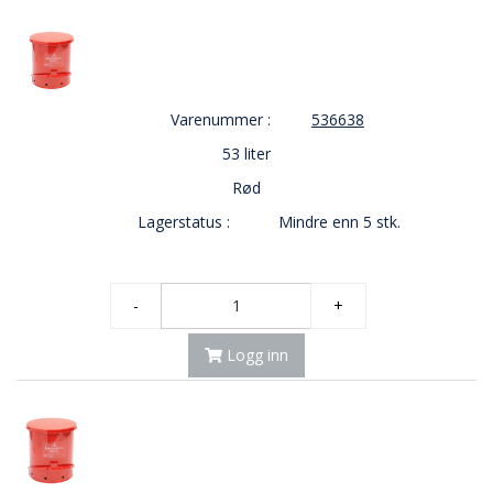
E
K
T
L
Ø
Varenummer :
536638
S
N
53 liter
I
N
Rød
G
Lagerstatus :
Mindre enn 5 stk.
E
R
-
+
N
Y
Logg inn
H
E
T
E
R