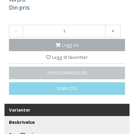
N
Din pris:
G
T
-
+
R
A
Logg inn
N
S
P
Legg til favoritter
O
R
FINN FORHANDLER
T
SPØR OSS
L
Y
K
Varianter
T
E
Beskrivelse
R
&