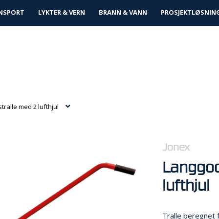
tløsninger
NSPORT
LYKTER & VERN
BRANN & VANN
PROSJEKTLØSNIN
ralle med 2 lufthjul
Jonex
Langgod
lufthjul
Tralle beregnet 