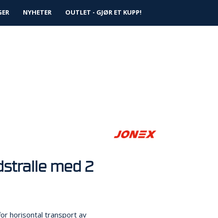
0
GER
NYHETER
Logg inn
OUTLET - GJØR ET KUPP!
Infosenter
Favoritter
stralle med 2
for horisontal transport av