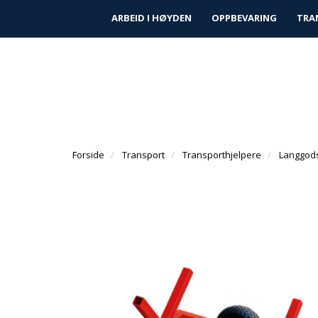
|
|
Finn forhandler
Kundeservice
Prosjek
ARBEID I HØYDEN
OPPBEVARING
TRA
Forside
Transport
Transporthjelpere
Langgodst