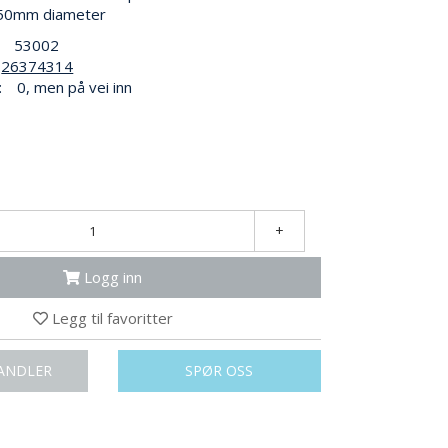
 650mm diameter
53002
26374314
:
0, men på vei inn
+
Logg inn
Legg til favoritter
ANDLER
SPØR OSS