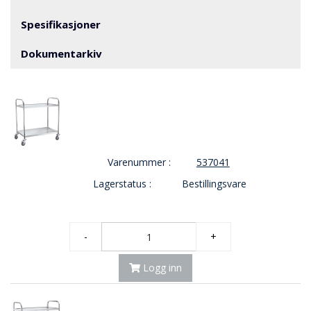
V
E
Spesifikasjoner
R
N
Dokumentarkiv
B
R
A
N
N
&
Varenummer :
537041
V
A
Lagerstatus :
Bestillingsvare
N
N
-
+
P
R
Logg inn
O
S
J