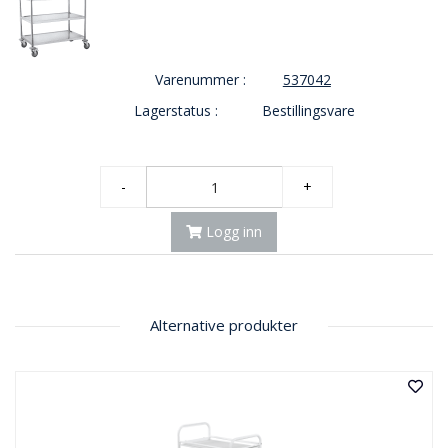
E
K
T
L
Varenummer :
537042
Ø
S
Lagerstatus :
Bestillingsvare
N
I
N
G
-
+
E
R
Logg inn
N
Y
Alternative produkter
H
E
T
E
R