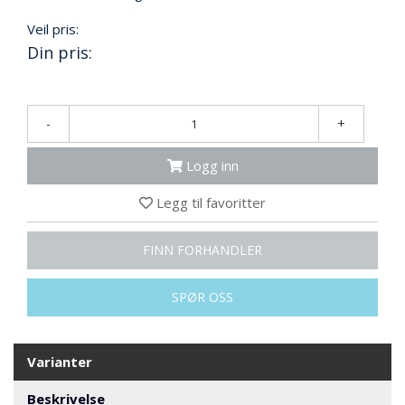
N
G
Veil pris:
Din pris:
T
R
A
-
+
N
S
Logg inn
P
O
Legg til favoritter
R
T
FINN FORHANDLER
L
SPØR OSS
Y
K
T
E
Varianter
R
&
Beskrivelse