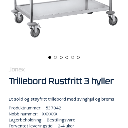
R
B
E
I
D
I
H
Ø
Y
D
E
N
Jonex
Trillebord Rustfritt 3 hyller
O
P
P
B
Et solid og støyfritt trillebord med svinghjul og brems
E
Produktnummer:
537042
V
A
Nobb nummer:
XXXXXX
R
Lagerbeholdning:
Bestillingsvare
I
Forventet leveringstid:
2-4 uker