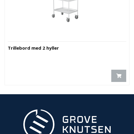
O
U
T
L
E
T
-
G
Trillebord med 2 hyller
J
Ø
R
E
T
K
U
P
P
!