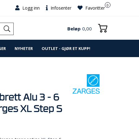
0
Logg inn
Infosenter
Favoritter
Beløp
0,00
GER
NYHETER
OUTLET - GJØR ET KUPP!
rett Alu 3 - 6
rges XL Step S