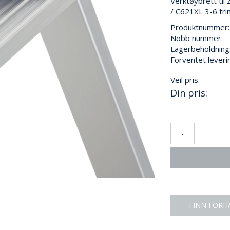
Verktøybrett til
/ C621XL 3-6 tri
Produktnummer:
Nobb nummer:
Lagerbeholdning
Forventet leveri
Veil pris:
Din pris:
-
FINN FORH