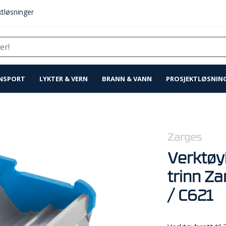
tløsninger
NSPORT
LYKTER & VERN
BRANN & VANN
PROSJEKTLØSNIN
Zarges
Verktøyb
trinn Za
/ C621