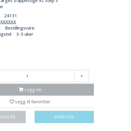
 Zarges trappestige XL Step S
nn
24131
XXXXXX
:
Bestillingsvare
ngstid:
3-5 uker
+
Logg inn
Legg til favoritter
ANDLER
SPØR OSS