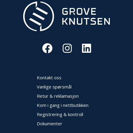
O
U
T
L
E
T
-
G
J
Ø
R
E
T
Kontakt oss
K
Vanlige spørsmål
U
P
Retur & reklamasjon
P
!
Kom i gang i nettbutikken
Registrering & kontroll
Dokumenter