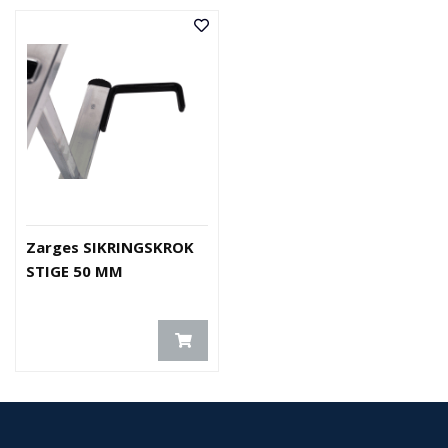
E
K
T
L
Ø
S
N
I
N
G
E
R
Zarges SIKRINGSKROK
STIGE 50 MM
N
Y
H
E
T
E
R