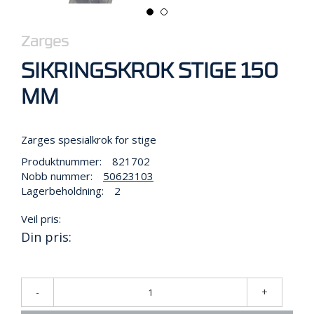
R
B
E
Zarges
I
D
SIKRINGSKROK STIGE 150
I
H
MM
Ø
Y
D
E
Zarges spesialkrok for stige
N
Produktnummer:
821702
Nobb nummer:
50623103
Lagerbeholdning:
2
O
P
Veil pris:
P
Din pris:
B
E
V
A
R
-
+
I