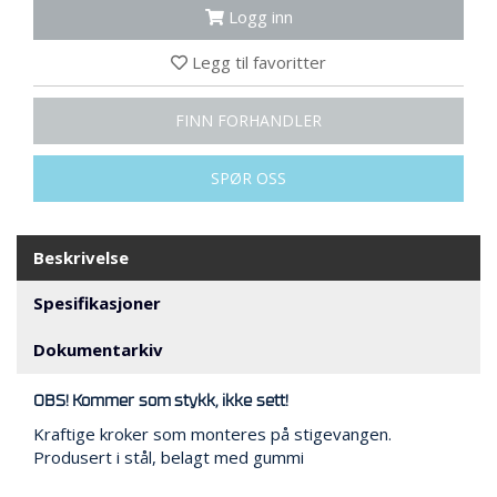
N
Logg inn
G
Legg til favoritter
T
FINN FORHANDLER
R
A
N
SPØR OSS
S
P
O
R
Beskrivelse
T
Spesifikasjoner
Dokumentarkiv
L
Y
K
OBS! Kommer som stykk, ikke sett!
T
Kraftige kroker som monteres på stigevangen.
E
R
Produsert i stål, belagt med gummi
&