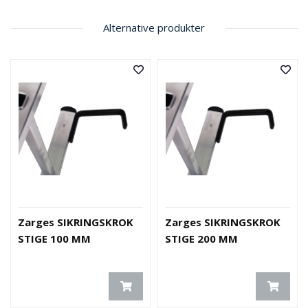
V
E
R
Alternative produkter
N
B
R
A
N
N
&
V
A
N
N
Zarges SIKRINGSKROK
Zarges SIKRINGSKROK
STIGE 100 MM
STIGE 200 MM
P
R
O
S
J