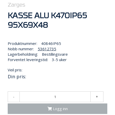
R
Zarges
B
E
KASSE ALU K470IP65
I
D
95X69X48
I
H
Ø
Y
Produktnummer:
40846IP65
D
Nobb nummer:
53612735
E
Lagerbeholdning:
Bestillingsvare
N
Forventet leveringstid:
3-5 uker
Veil pris:
O
Din pris:
P
P
B
E
-
+
V
A
R
Logg inn
I