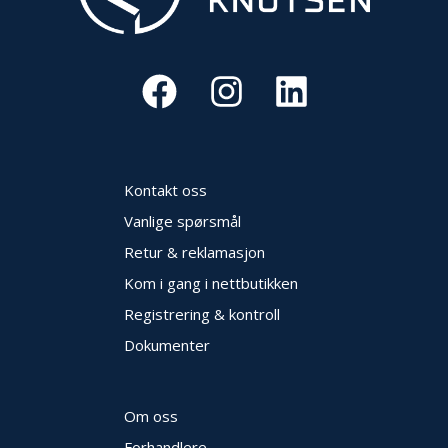
O
U
T
L
E
T
-
G
J
Kontakt oss
Ø
R
Vanlige spørsmål
E
Retur & reklamasjon
T
K
Kom i gang i nettbutikken
U
P
Registrering & kontroll
P
Dokumenter
!
Om oss
Forhandlere