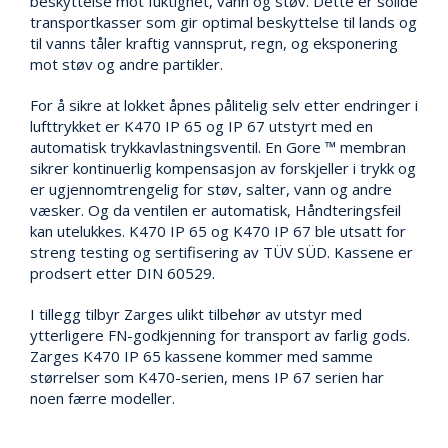
beskyttelse mot fuktighet, vann og støv. Dette er solide
V
E
transportkasser som gir optimal beskyttelse til lands og
R
til vanns tåler kraftig vannsprut, regn, og eksponering
N
mot støv og andre partikler.
For å sikre at lokket åpnes pålitelig selv etter endringer i
lufttrykket er K470 IP 65 og IP 67 utstyrt med en
B
R
automatisk trykkavlastningsventil. En Gore ™ membran
A
sikrer kontinuerlig kompensasjon av forskjeller i trykk og
N
er ugjennomtrengelig for støv, salter, vann og andre
N
væsker. Og da ventilen er automatisk, Håndteringsfeil
&
kan utelukkes. K470 IP 65 og K470 IP 67 ble utsatt for
V
streng testing og sertifisering av TÜV SÜD. Kassene er
A
prodsert etter DIN 60529.
N
N
I tillegg tilbyr Zarges ulikt tilbehør av utstyr med
ytterligere FN-godkjenning for transport av farlig gods.
Zarges K470 IP 65 kassene kommer med samme
P
størrelser som K470-serien, mens IP 67 serien har
R
noen færre modeller.
O
S
J