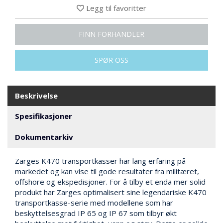
N
Legg til favoritter
G
FINN FORHANDLER
T
R
SPØR OSS
A
N
S
P
Beskrivelse
O
R
Spesifikasjoner
T
Dokumentarkiv
L
Zarges K470 transportkasser har lang erfaring på
Y
markedet og kan vise til gode resultater fra militæret,
K
offshore og ekspedisjoner. For å tilby et enda mer solid
T
produkt har Zarges optimalisert sine legendariske K470
E
transportkasse-serie med modellene som har
R
beskyttelsesgrad IP 65 og IP 67 som tilbyr økt
&