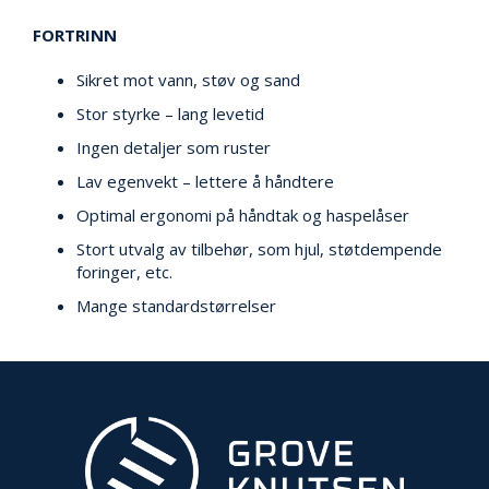
E
FORTRINN
K
T
L
Sikret mot vann, støv og sand
Ø
Stor styrke – lang levetid
S
N
Ingen detaljer som ruster
I
Lav egenvekt – lettere å håndtere
N
G
Optimal ergonomi på håndtak og haspelåser
E
R
Stort utvalg av tilbehør, som hjul, støtdempende
foringer, etc.
Mange standardstørrelser
N
Y
H
E
T
E
R