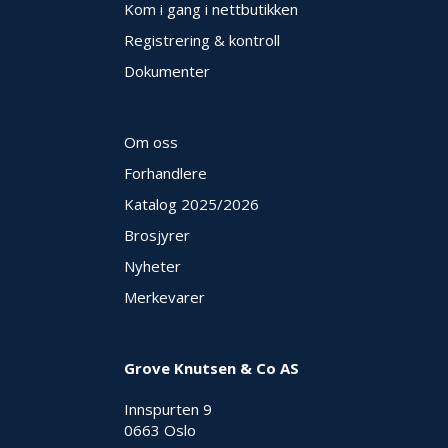
Kom i gang i nettbutikken
E
K
Registrering & kontroll
T
L
Dokumenter
Ø
S
N
Om oss
I
N
Forhandlere
G
E
Katalog 2025
/2026
R
Brosjyrer
Nyheter
N
Merkevarer
Y
H
E
T
Grove Knutsen & Co AS
E
R
Innspurten 9
0663 Oslo