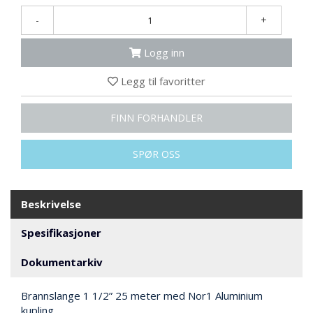
N
G
-
+
Logg inn
T
R
Legg til favoritter
A
N
FINN FORHANDLER
S
P
O
SPØR OSS
R
T
Beskrivelse
L
Spesifikasjoner
Y
K
T
Dokumentarkiv
E
R
Brannslange 1 1/2” 25 meter med Nor1 Aluminium
&
kupling.