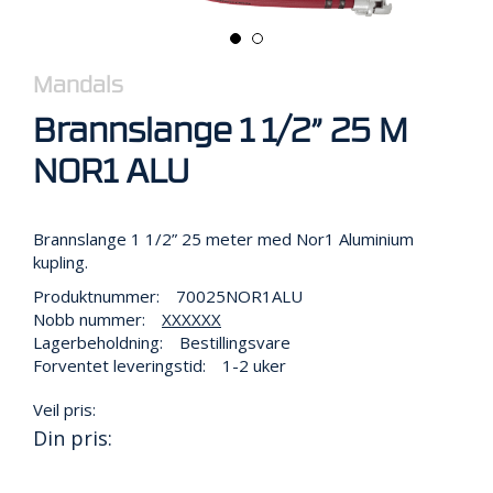
R
B
E
I
Mandals
D
I
Brannslange 1 1/2” 25 M
H
Ø
NOR1 ALU
Y
D
E
N
Brannslange 1 1/2” 25 meter med Nor1 Aluminium
kupling.
Produktnummer:
70025NOR1ALU
O
Nobb nummer:
XXXXXX
P
Lagerbeholdning:
Bestillingsvare
P
Forventet leveringstid:
1-2 uker
B
E
Veil pris:
V
Din pris:
A
R
I