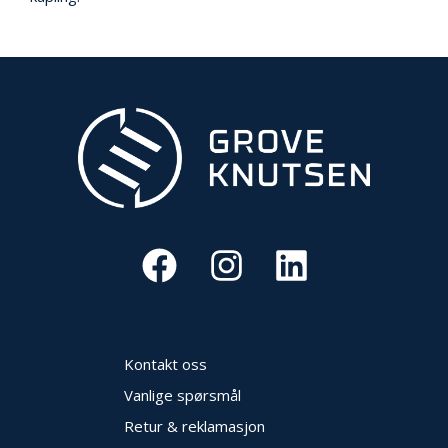
V
E
R
N
B
R
A
N
N
&
V
A
N
N
Kontakt oss
P
R
Vanlige spørsmål
O
S
Retur & reklamasjon
J